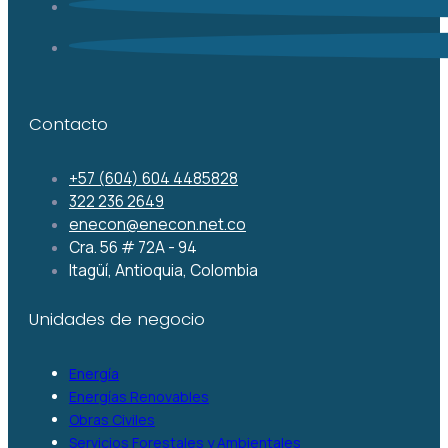
Contacto
+57 (604) 604 4485828
322 236 2649
enecon@enecon.net.co
Cra. 56 # 72A - 94
Itagüí, Antioquia, Colombia
Unidades de negocio
Energía
Energías Renovables
Obras Civiles
Servicios Forestales y Ambientales