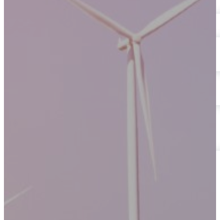
Energía
Energías Renovables
Sector AgroIndustrial
Sistemas de Energía Solar
Kits paneles solares
Obras Civiles
Telecomunicaciones
Servicios Forestales y Ambientales
Actualidad
Contáctenos
Mecanismos de Participación | SG-SST
Mecanismos de Consulta | SG-SST
Mecanismos de Contacto
PQRSF
Trabaje con Nosotros
Reporte de Condiciones y/o Actos Inseguros