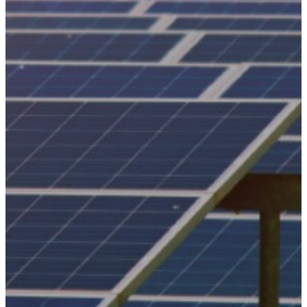
Energías Renovables
Sector AgroIndustrial
Sistemas de Energía Solar
Kits paneles solares
Obras Civiles
Telecomunicaciones
Servicios Forestales y Ambientales
Actualidad
Contáctenos
Mecanismos de Participación | SG-SST
Mecanismos de Consulta | SG-SST
Mecanismos de Contacto
PQRSF
Trabaje con Nosotros
Reporte de Condiciones y/o Actos
Inseguros
3er Encuentro de Ingenieros 2025