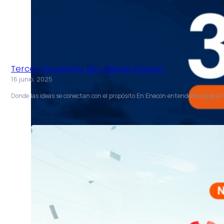
Tercer Encuentro de Líderes Enecon
16 junio, 2025
Donde las ideas se conectan con el propósito En Enecon entendemos que el l