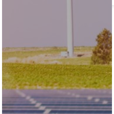
3er Encuentro de Ingenieros 2025
Inicio
Nuestra Empresa
Quiénes Somos
Portafolio
Sistema de Gestión Integrado
Normatividad
#RetoYES
Cartilla de Buenas Prácticas
Escuela de Líderes #YES
Transparencia y ética empresarial
Unidades de Negocio
Energía