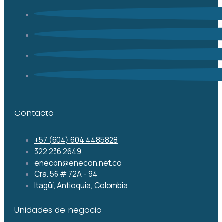
Contacto
+57 (604) 604 4485828
322 236 2649
enecon@enecon.net.co
Cra. 56 # 72A - 94
Itagüí, Antioquia, Colombia
Unidades de negocio