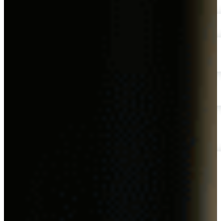
Energía
Energías Renovables
Sector AgroIndustrial
Sistemas de Energía Solar
Kits paneles solares
Obras Civiles
Telecomunicaciones
Servicios Forestales y Ambientales
Actualidad
Contáctenos
Mecanismos de Participación | SG-SST
Mecanismos de Consulta | SG-SST
Mecanismos de Contacto
PQRSF
Trabaje con Nosotros
Reporte de Condiciones y/o Actos Inseguros