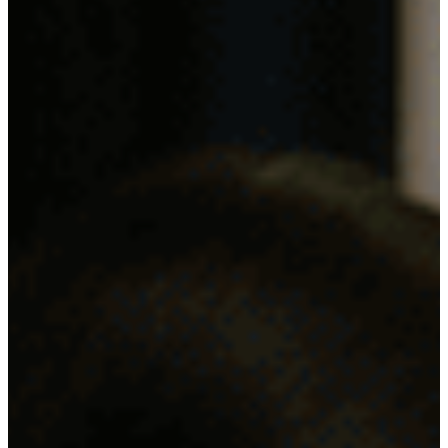
Energías Renovables
Sector AgroIndustrial
Sistemas de Energía Solar
Kits paneles solares
Obras Civiles
Telecomunicaciones
Servicios Forestales y Ambientales
Actualidad
Contáctenos
Mecanismos de Participación | SG-SST
Mecanismos de Consulta | SG-SST
Mecanismos de Contacto
PQRSF
Trabaje con Nosotros
Reporte de Condiciones y/o Actos
Inseguros
3er Encuentro de Ingenieros 2025