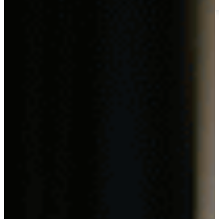
3er Encuentro de Ingenieros 2025
Inicio
Nuestra Empresa
Quiénes Somos
Portafolio
Sistema de Gestión Integrado
Normatividad
#RetoYES
Cartilla de Buenas Prácticas
Escuela de Líderes #YES
Transparencia y ética empresarial
Unidades de Negocio
Energía