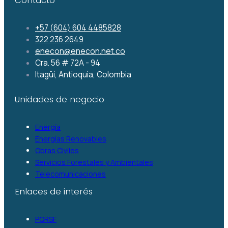
+57 (604) 604 4485828
322 236 2649
enecon@enecon.net.co
Cra. 56 # 72A - 94
Itagüí, Antioquia, Colombia
Unidades de negocio
Energía
Energías Renovables
Obras Civiles
Servicios Forestales y Ambientales
Telecomunicaciones
Enlaces de interés
PQRSF