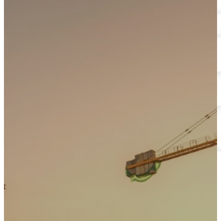
Energía
Energías Renovables
Sector AgroIndustrial
Sistemas de Energía Solar
Kits paneles solares
Obras Civiles
Telecomunicaciones
Servicios Forestales y Ambientales
Actualidad
Contáctenos
Mecanismos de Participación | SG-SST
Mecanismos de Consulta | SG-SST
Mecanismos de Contacto
PQRSF
Trabaje con Nosotros
Reporte de Condiciones y/o Actos Inseguros