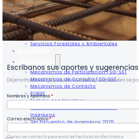
Energías Renovables
Sector AgroIndustrial
Sistemas de Energía Solar
Kits paneles solares
Obras Civiles
Telecomunicaciones
Servicios Forestales y Ambientales
Actualidad
Contáctenos
Escribanos sus aportes y sugerencias
Mecanismos de Participación | SG-SST
Mecanismos de Consulta | SG-SST
Déjenos su mensaje y uno de nuestros profesionales se pon
Mecanismos de Contacto
PQRSF
Nombres y Apellidos
*
Trabaje con Nosotros
Reporte de Condiciones y/o Actos
Inseguros
Correo electrónico
*
3er Encuentro de Ingenieros 2025
Correo de contacto para envío de Facturación Electrónica