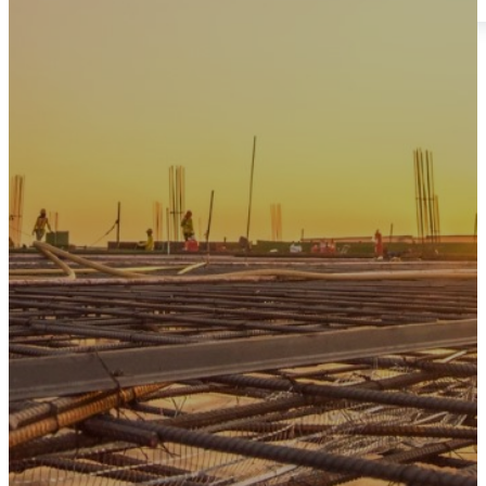
3er Encuentro de Ingenieros 2025
Inicio
Nuestra Empresa
Quiénes Somos
Portafolio
Sistema de Gestión Integrado
Normatividad
#RetoYES
Cartilla de Buenas Prácticas
Escuela de Líderes #YES
Transparencia y ética empresarial
Unidades de Negocio
Energía