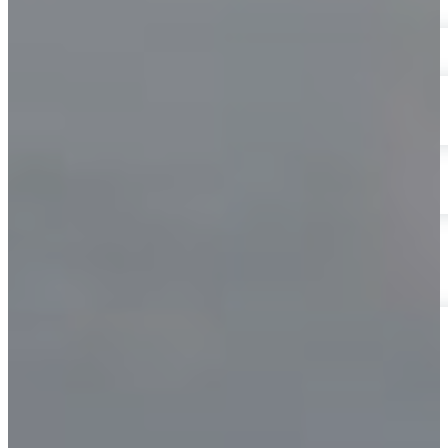
Energía
Energías Renovables
Sector AgroIndustrial
Sistemas de Energía Solar
Kits paneles solares
Obras Civiles
Telecomunicaciones
Servicios Forestales y Ambientales
Actualidad
Contáctenos
Mecanismos de Participación | SG-SST
Mecanismos de Consulta | SG-SST
Mecanismos de Contacto
PQRSF
Trabaje con Nosotros
Reporte de Condiciones y/o Actos Inseguros