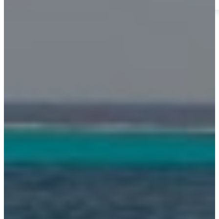
3er Encuentro de Ingenieros 2025
Inicio
Nuestra Empresa
Quiénes Somos
Portafolio
Sistema de Gestión Integrado
Normatividad
#RetoYES
Cartilla de Buenas Prácticas
Escuela de Líderes #YES
Transparencia y ética empresarial
Unidades de Negocio
Energía