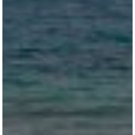
Energías Renovables
Sector AgroIndustrial
Sistemas de Energía Solar
Kits paneles solares
Obras Civiles
Telecomunicaciones
Servicios Forestales y Ambientales
Actualidad
Contáctenos
Mecanismos de Participación | SG-SST
Mecanismos de Consulta | SG-SST
Mecanismos de Contacto
PQRSF
Trabaje con Nosotros
Reporte de Condiciones y/o Actos
Inseguros
3er Encuentro de Ingenieros 2025