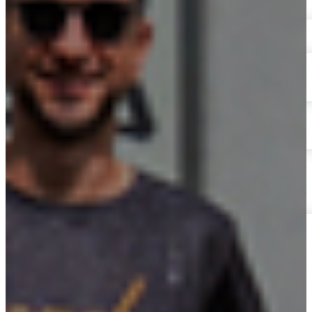
Energía
Energías Renovables
Sector AgroIndustrial
Sistemas de Energía Solar
Kits paneles solares
Obras Civiles
Telecomunicaciones
Servicios Forestales y Ambientales
Actualidad
Contáctenos
Mecanismos de Participación | SG-SST
Mecanismos de Consulta | SG-SST
Mecanismos de Contacto
PQRSF
Trabaje con Nosotros
Reporte de Condiciones y/o Actos Inseguros