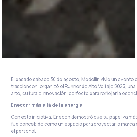
El pasado sábado 30 de agosto, Medellín vivió un evento
trascienden, organizó el Runner de Alto Voltaje 2025, un
arte, cultura e innovación, perfecto para reflejar la esenc
Enecon: más allá de la energía
Con esta iniciativa, Enecon demostró que su papel va más a
fue concebido como un espacio para proyectar la marca e
el personal.