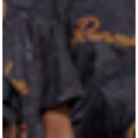
Energías Renovables
Sector AgroIndustrial
Sistemas de Energía Solar
Kits paneles solares
Obras Civiles
Telecomunicaciones
Servicios Forestales y Ambientales
Actualidad
Contáctenos
Mecanismos de Participación | SG-SST
Mecanismos de Consulta | SG-SST
Mecanismos de Contacto
PQRSF
Trabaje con Nosotros
Reporte de Condiciones y/o Actos
Inseguros
3er Encuentro de Ingenieros 2025