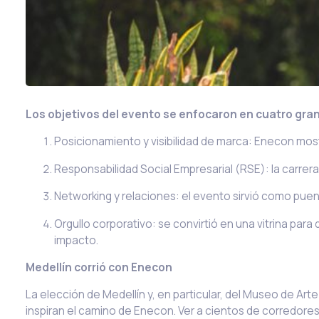
Los objetivos del evento se enfocaron en cuatro gran
Posicionamiento y visibilidad de marca: Enecon mos
Responsabilidad Social Empresarial (RSE): la carrer
Networking y relaciones: el evento sirvió como puen
Orgullo corporativo: se convirtió en una vitrina p
impacto.
Medellín corrió con Enecon
La elección de Medellín y, en particular, del Museo de Ar
inspiran el camino de Enecon. Ver a cientos de corredores 