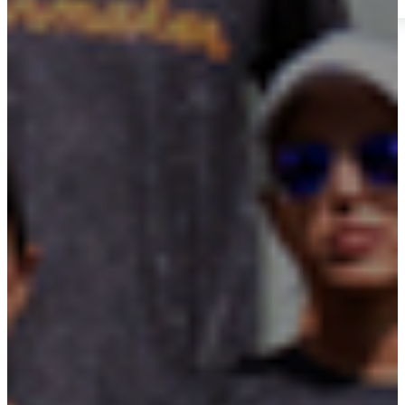
3er Encuentro de Ingenieros 2025
Inicio
Nuestra Empresa
Quiénes Somos
Portafolio
Sistema de Gestión Integrado
Normatividad
#RetoYES
Cartilla de Buenas Prácticas
Escuela de Líderes #YES
Transparencia y ética empresarial
Unidades de Negocio
Energía